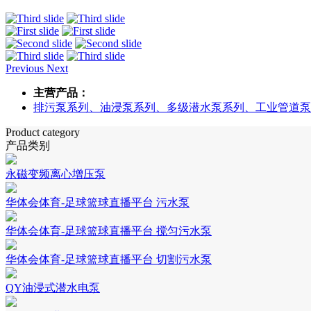
Previous
Next
主营产品：
排污泵系列、
油浸泵系列、
多级潜水泵系列、
工业管道泵
Product category
产品类别
永磁变频离心增压泵
华体会体育-足球篮球直播平台 污水泵
华体会体育-足球篮球直播平台 搅匀污水泵
华体会体育-足球篮球直播平台 切割污水泵
QY油浸式潜水电泵